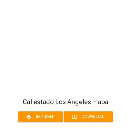
Cal estado Los Angeles mapa
print
system_update_alt
IMPRIMIR
DOWNLOAD